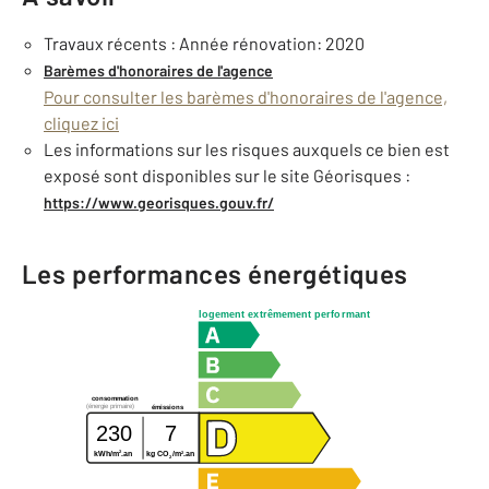
Travaux récents : Année rénovation: 2020
Barèmes d'honoraires de l'agence
Pour consulter les barèmes d'honoraires de l'agence,
cliquez ici
Les informations sur les risques auxquels ce bien est
exposé sont disponibles sur le site Géorisques :
https://www.georisques.gouv.fr/
Les performances énergétiques
logement extrêmement performant
consommation
(énergie primaire)
émissions
230
7
2
2
kWh/m
.an
kg CO
/m
.an
2