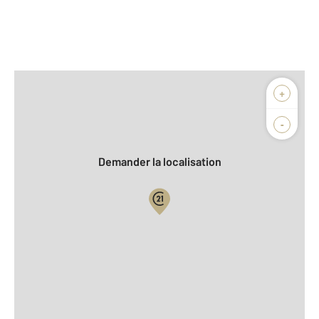
Afficher sur la carte :
+
Agence
Biens vendus
-
Demander la localisation
Vue globale
2
Surface totale : 350 m
2
Surface habitable : 223 m
2
Surface terrain : 3 605 m
Nombre de pièces : 6
[Voir le détail]