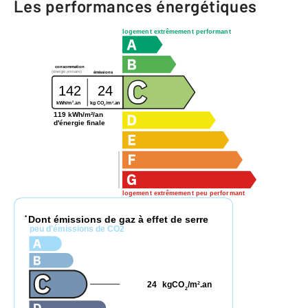
Les performances énergétiques
logement extrêmement performant
consommation
(énergie primaire)
émissions
142
24
2
2
kg CO
/m
.an
kWh/m
.an
2
119 kWh/m²/an
d'énergie finale
logement extrêmement peu performant
Dont émissions de gaz à effet de serre
*
peu d'émissions de CO2
24
kgCO
/m
.an
2
2