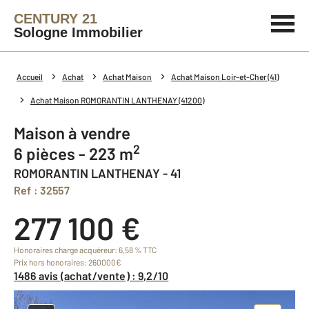
CENTURY 21
Sologne Immobilier
Accueil
Achat
Achat Maison
Achat Maison Loir-et-Cher (41)
Achat Maison ROMORANTIN LANTHENAY (41200)
Maison à vendre
2
6 pièces - 223 m
ROMORANTIN LANTHENAY - 41
Ref : 32557
277 100 €
Honoraires charge acquéreur: 6,58 % TTC
Prix hors honoraires: 260000€
1486 avis (achat/vente) : 9,2/10