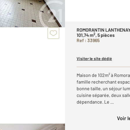
ROMORANTIN LANTHENAY
2
101,74 m
, 5 pièces
Ref : 33965
Visiter le site dédié
Maison de 102m² à Romora
famille recherchant espace
bonne taille, un séjour lu
cuisine séparée, deux sall
dépendance. Le ...
Voir 