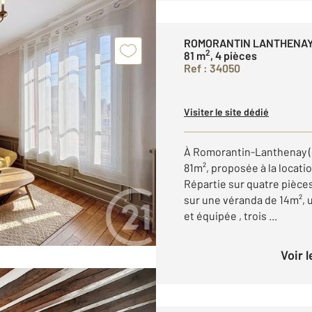
ROMORANTIN LANTHENAY
2
81 m
, 4 pièces
Ref : 34050
Visiter le site dédié
À Romorantin-Lanthenay (
81m², proposée à la locat
Répartie sur quatre pièces
sur une véranda de 14m², 
et équipée , trois ...
Voir 