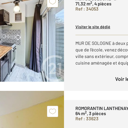
2
71,32 m
, 4 pièces
Ref : 34053
Visiter le site dédié
MUR DE SOLOGNE à deux pa
que de l'école, venez déc
ville sans extérieur, comp
cuisine aménagée et équipé
Voir 
ROMORANTIN LANTHENAY
2
64 m
, 3 pièces
Ref : 33623