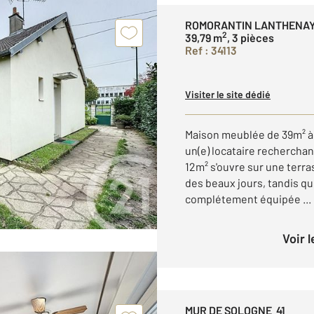
ROMORANTIN LANTHENAY
2
39,79 m
, 3 pièces
Ref : 34113
Visiter le site dédié
Maison meublée de 39m² à
un(e) locataire recherchant
12m² s'ouvre sur une terra
des beaux jours, tandis qu
complétement équipée ...
Voir 
MUR DE SOLOGNE 41